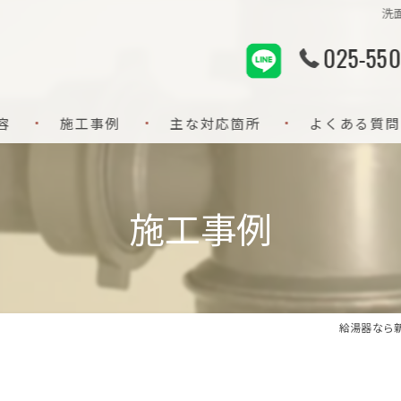
洗
025-550
容
施工事例
主な対応箇所
よくある質問
給排水設備
施工事例
水回り設備
水回りリフォーム
水道修理
給湯器なら
配管洗浄