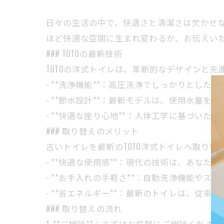
日々の生活の中で、快適さと清潔さは欠かせな
ほど快適な空間に生まれ変わるか、お伝えい
### TOTOの最新技術
TOTOの洋式トイレは、革新的なデザインと
- **洗浄機能**：高圧洗浄でしっかりとし
- **節水設計**：最新モデルは、使用水量
- **快適な座り心地**：人体工学に基づい
### 取り替えのメリット
古いトイレを最新のTOTO洋式トイレへ取り
- **快適な使用感**：現代の技術は、あな
- **お手入れの手軽さ**：自動洗浄機能や
- **省エネルギー**：最新のトイレは、従
### 取り替えの流れ
1. **ご相談**：まずはお気軽にご相談く