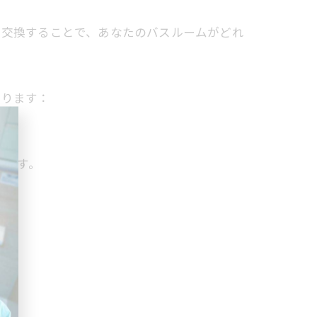
に交換することで、あなたのバスルームがどれ
あります：
す。
います。
。
す。