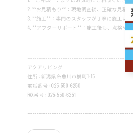
2. **お見積もり**：現地調査後、正確な見
3. **施工**：専門のスタッフが丁寧に施工
4. **アフターサポート**：施工後も、点
---------------------------------------------------------
アクアリビング
住所 : 新潟県糸魚川市横町1-15
電話番号 : 025-550-6250
FAX番号 : 025-550-6251
---------------------------------------------------------