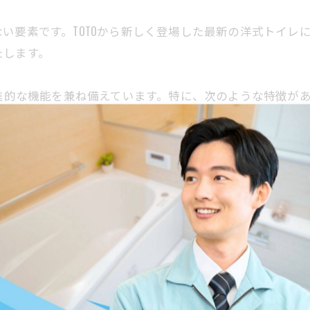
い要素です。TOTOから新しく登場した最新の洋式トイレ
たします。
先進的な機能を兼ね備えています。特に、次のような特徴が
た洗浄を可能にし、毎回の使用後も清潔さを保ちます。
を徹底的に見直し、環境にも配慮したエコ設計を実現していま
たデザインにより、長時間の使用でも疲れにくい作りとなって
替えることで得られるメリットは多数あります。例えば：
たのトイレ体験を格段に向上させます。
スムーズな表面処理により、清掃の手間が大幅に軽減されます
来のモデルと比べて水道代やエネルギー費用の削減に貢献しま
ださい。お客様のニーズに最適なモデルをご提案いたします。