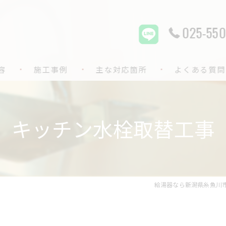
025-550
容
施工事例
主な対応箇所
よくある質問
給排水設備
キッチン水栓取替工事
水回り設備
水回りリフォーム
水道修理
給湯器なら新潟県糸魚川
配管洗浄