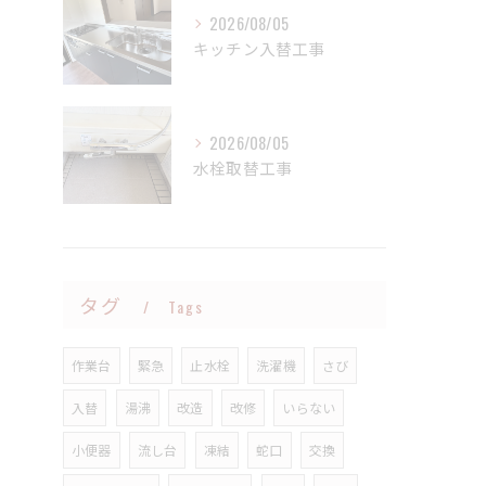
2026/08/05
キッチン入替工事
2026/08/05
水栓取替工事
タグ
Tags
作業台
緊急
止水栓
洗濯機
さび
入替
湯沸
改造
改修
いらない
小便器
流し台
凍結
蛇口
交換