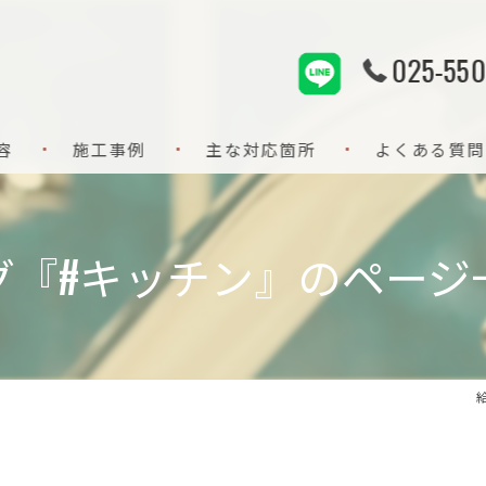
025-550
容
施工事例
主な対応箇所
よくある質問
給排水設備
グ『#キッチン』のページ
水回り設備
水回りリフォーム
水道修理
配管洗浄