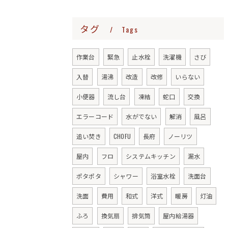
タグ
Tags
作業台
緊急
止水栓
洗濯機
さび
入替
湯沸
改造
改修
いらない
小便器
流し台
凍結
蛇口
交換
エラーコード
水がでない
解消
風呂
追い焚き
CHOFU
長府
ノーリツ
屋内
フロ
システムキッチン
漏水
ポタポタ
シャワー
浴室水栓
洗面台
洗面
費用
和式
洋式
暖房
灯油
ふろ
換気扇
排気筒
屋内給湯器