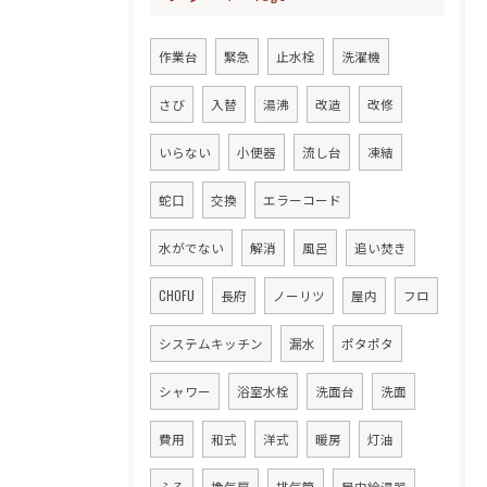
作業台
緊急
止水栓
洗濯機
さび
入替
湯沸
改造
改修
いらない
小便器
流し台
凍結
蛇口
交換
エラーコード
水がでない
解消
風呂
追い焚き
CHOFU
長府
ノーリツ
屋内
フロ
システムキッチン
漏水
ポタポタ
シャワー
浴室水栓
洗面台
洗面
費用
和式
洋式
暖房
灯油
ふろ
換気扇
排気筒
屋内給湯器