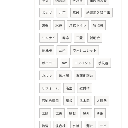
ポンプ
井戸
腐蝕
給湯器入替工事
破裂
水道
洋式トイレ
給湯機
リンナイ
寿命
三菱
補助金
食洗器
台所
ウォシュレット
ボイラー
toto
コンパクト
手洗器
カルキ
軟水器
洗面化粧台
リフォーム
浴室
壁付け
石油給湯器
屋根
温水器
太陽熱
太陽
塩害
腐食
屋外
専用
給湯
混合栓
水栓
漏れ
サビ