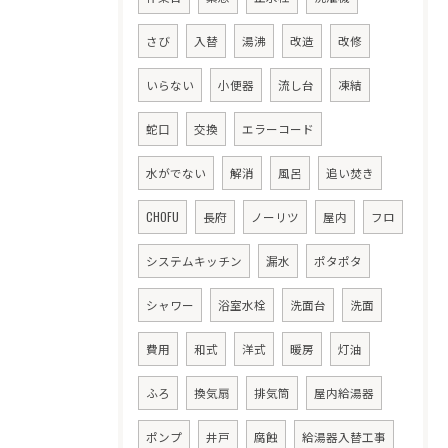
さび
入替
湯沸
改造
改修
いらない
小便器
流し台
凍結
蛇口
交換
エラーコード
水がでない
解消
風呂
追い焚き
CHOFU
長府
ノーリツ
屋内
フロ
システムキッチン
漏水
ポタポタ
シャワー
浴室水栓
洗面台
洗面
費用
和式
洋式
暖房
灯油
ふろ
換気扇
排気筒
屋内給湯器
ポンプ
井戸
腐蝕
給湯器入替工事