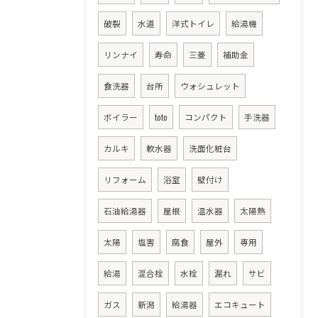
破裂
水道
洋式トイレ
給湯機
リンナイ
寿命
三菱
補助金
食洗器
台所
ウォシュレット
ボイラー
toto
コンパクト
手洗器
カルキ
軟水器
洗面化粧台
リフォーム
浴室
壁付け
石油給湯器
屋根
温水器
太陽熱
太陽
塩害
腐食
屋外
専用
給湯
混合栓
水栓
漏れ
サビ
ガス
新潟
給湯器
エコキュート