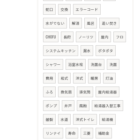
蛇口
交換
エラーコード
水がでない
解消
風呂
追い焚き
CHOFU
長府
ノーリツ
屋内
フロ
システムキッチン
漏水
ポタポタ
シャワー
浴室水栓
洗面台
洗面
費用
和式
洋式
暖房
灯油
ふろ
換気扇
排気筒
屋内給湯器
ポンプ
井戸
腐蝕
給湯器入替工事
破裂
水道
洋式トイレ
給湯機
リンナイ
寿命
三菱
補助金