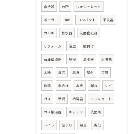
食洗器
台所
ウォシュレット
ボイラー
toto
コンパクト
手洗器
カルキ
軟水器
洗面化粧台
リフォーム
浴室
壁付け
石油給湯器
屋根
温水器
太陽熱
太陽
塩害
腐食
屋外
専用
給湯
混合栓
水栓
漏れ
サビ
ガス
新潟
給湯器
エコキュート
ガス給湯器
キッチン
洗面所
トイレ
詰まり
悪臭
劣化