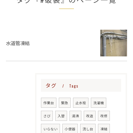
水道管凍結
タグ
Tags
作業台
緊急
止水栓
洗濯機
さび
入替
湯沸
改造
改修
いらない
小便器
流し台
凍結