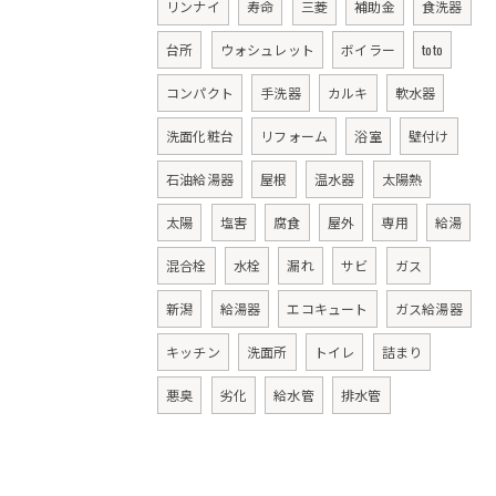
リンナイ
寿命
三菱
補助金
食洗器
台所
ウォシュレット
ボイラー
toto
コンパクト
手洗器
カルキ
軟水器
洗面化粧台
リフォーム
浴室
壁付け
石油給湯器
屋根
温水器
太陽熱
太陽
塩害
腐食
屋外
専用
給湯
混合栓
水栓
漏れ
サビ
ガス
新潟
給湯器
エコキュート
ガス給湯器
キッチン
洗面所
トイレ
詰まり
悪臭
劣化
給水管
排水管