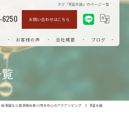
タグ『#温水器』のページ一覧
-6250
お問い合わせはこちら
お客様の声
会社概要
ブログ
ご挨拶
一覧
給湯器なら新潟県糸魚川市を中心のアクアリビング
#温水器