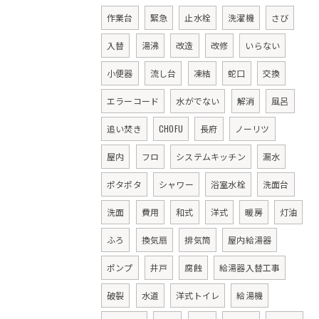
作業台
緊急
止水栓
洗濯機
さび
入替
湯沸
改造
改修
いらない
小便器
流し台
凍結
蛇口
交換
エラーコード
水がでない
解消
風呂
追い焚き
CHOFU
長府
ノーリツ
屋内
フロ
システムキッチン
漏水
ポタポタ
シャワー
浴室水栓
洗面台
洗面
費用
和式
洋式
暖房
灯油
ふろ
換気扇
排気筒
屋内給湯器
ポンプ
井戸
腐蝕
給湯器入替工事
破裂
水道
洋式トイレ
給湯機