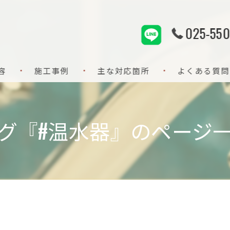
025-550
容
施工事例
主な対応箇所
よくある質問
給排水設備
グ『#温水器』のページ
水回り設備
水回りリフォーム
水道修理
配管洗浄