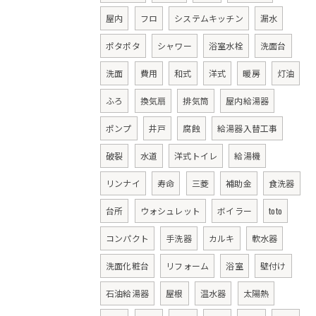
屋内
フロ
システムキッチン
漏水
ポタポタ
シャワー
浴室水栓
洗面台
洗面
費用
和式
洋式
暖房
灯油
ふろ
換気扇
排気筒
屋内給湯器
ポンプ
井戸
腐蝕
給湯器入替工事
破裂
水道
洋式トイレ
給湯機
リンナイ
寿命
三菱
補助金
食洗器
台所
ウォシュレット
ボイラー
toto
コンパクト
手洗器
カルキ
軟水器
洗面化粧台
リフォーム
浴室
壁付け
石油給湯器
屋根
温水器
太陽熱