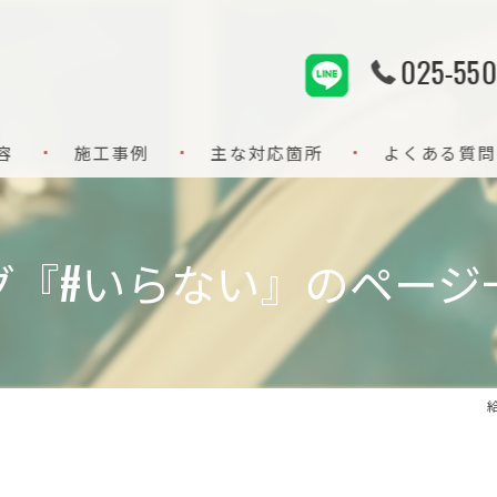
025-550
容
施工事例
主な対応箇所
よくある質問
給排水設備
グ『#いらない』のページ
水回り設備
水回りリフォーム
水道修理
配管洗浄