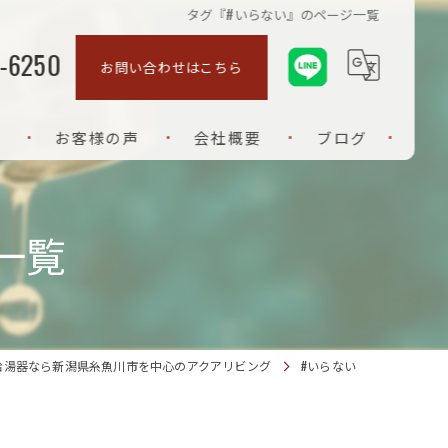
タグ『#いらない』のページ一覧
-6250
お問い合わせはこちら
お客様の声
会社概要
ブログ
ご挨拶
一覧
給湯器なら新潟県糸魚川市を中心のアクアリビング
#いらない