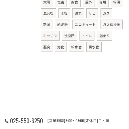
太陽
塩害
腐食
屋外
専用
給湯
混合栓
水栓
漏れ
サビ
ガス
新潟
給湯器
エコキュート
ガス給湯器
キッチン
洗面所
トイレ
詰まり
悪臭
劣化
給水管
排水管
025-550-6250
[営業時間]8:00～17:00[定休日]日・祝