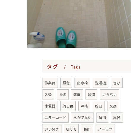
タグ
Tags
作業台
緊急
止水栓
洗濯機
さび
入替
湯沸
改造
改修
いらない
小便器
流し台
凍結
蛇口
交換
エラーコード
水がでない
解消
風呂
追い焚き
CHOFU
長府
ノーリツ