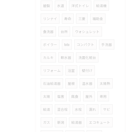
破裂
水道
洋式トイレ
給湯機
リンナイ
寿命
三菱
補助金
食洗器
台所
ウォシュレット
ボイラー
toto
コンパクト
手洗器
カルキ
軟水器
洗面化粧台
リフォーム
浴室
壁付け
石油給湯器
屋根
温水器
太陽熱
太陽
塩害
腐食
屋外
専用
給湯
混合栓
水栓
漏れ
サビ
ガス
新潟
給湯器
エコキュート