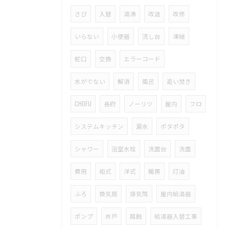
さび
入替
湯沸
改造
改修
いらない
小便器
流し台
凍結
蛇口
交換
エラーコード
水がでない
解消
風呂
追い焚き
CHOFU
長府
ノーリツ
屋内
フロ
システムキッチン
漏水
ポタポタ
シャワー
浴室水栓
洗面台
洗面
費用
和式
洋式
暖房
灯油
ふろ
換気扇
排気筒
屋内給湯器
ポンプ
井戸
腐蝕
給湯器入替工事